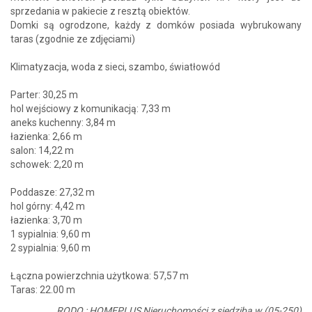
sprzedania w pakiecie z resztą obiektów.
Domki są ogrodzone, każdy z domków posiada wybrukowany
taras (zgodnie ze zdjęciami)
Klimatyzacja, woda z sieci, szambo, światłowód
Parter: 30,25 m
hol wejściowy z komunikacją: 7,33 m
aneks kuchenny: 3,84 m
łazienka: 2,66 m
salon: 14,22 m
schowek: 2,20 m
Poddasze: 27,32 m
hol górny: 4,42 m
łazienka: 3,70 m
1 sypialnia: 9,60 m
2 sypialnia: 9,60 m
Łączna powierzchnia użytkowa: 57,57 m
Taras: 22.00 m
___________RODO : HOMEPLUS Nieruchomości z siedzibą w (05-250)