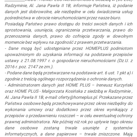
Radzyminie, Al. Jana Pawła II 1B, informuje Państwa, iż podanie
danych jest dobrowolne, ale niezbędne w celu świadczenia usług
pośrednictwa w obrocie nieruchomościami przez nasze biuro.
Posiadają Państwo prawo dostępu do treści swoich danych i ich
sprostowania, usunięcia, ograniczenia przetwarzania, prawo do
przenoszenia danych, prawo do cofnięcia zgody w dowolnym
momencie bez wpływu na zgodność z prawem przetwarzania.
- Dane mogą być udostępniane przez HOMEPLUS podmiotom
upoważnionym do uzyskania informacji na podstawie przepisów
ustawy z 21.08.1997 r. o gospodarce nieruchomościami (Dz.U. z
2016 r. poz. 2147 ze zm.).
- Podane dane będą przetwarzane na podstawie art. 6 ust. 1 pkt a) i
zgodnie z treścią ogólnego rozporządzenia o ochronie danych.
- Administratorem danych jest HOME PLUS – Ireneusz Kurzyński
oraz HOME PLUS - Małgorzata Kosińska z siedzibą w Radzyminie ,
Al. Jana Pawła II 1B, e-mail: oferty@homeplus.pl. Przekazane przez
Państwa osobowe będą przechowywane przez okres niezbędny do
wykonania umowy oraz dodatkowo przez okres wynikający z
przepisów o przedawnieniu roszczeń – w celu ewentualnej ochrony
prawnej administratora. Nie później niż rok po upływie tego okresu
dane osobowe zostaną trwale usunięte z systemów
informatycznych, a dane papierowe – trwale zniszczone. Mają