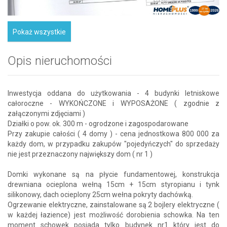
Pokaż wszystkie
Opis nieruchomości
Inwestycja oddana do użytkowania - 4 budynki letniskowe
całoroczne - WYKOŃCZONE i WYPOSAŻONE ( zgodnie z
załączonymi zdjęciami )
Działki o pow. ok. 300 m - ogrodzone i zagospodarowane
Przy zakupie całości ( 4 domy ) - cena jednostkowa 800 000 za
każdy dom, w przypadku zakupów "pojedyńczych" do sprzedaży
nie jest przeznaczony największy dom ( nr 1 )
Domki wykonane są na płycie fundamentowej, konstrukcja
drewniana ocieplona wełną 15cm + 15cm styropianu i tynk
silikonowy, dach ocieplony 25cm wełna pokryty dachówką.
Ogrzewanie elektryczne, zainstalowane są 2 bojlery elektryczne (
w każdej łazience) jest możliwość dorobienia schowka. Na ten
moment schowek posiada tylko budynek nr1 który jest do