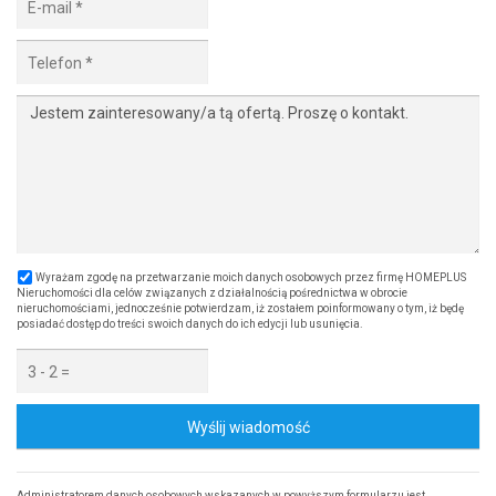
Wyrażam zgodę na przetwarzanie moich danych osobowych przez firmę HOMEPLUS
Nieruchomości dla celów związanych z działalnością pośrednictwa w obrocie
nieruchomościami, jednocześnie potwierdzam, iż zostałem poinformowany o tym, iż będę
posiadać dostęp do treści swoich danych do ich edycji lub usunięcia.
Wyślij wiadomość
Administratorem danych osobowych wskazanych w powyższym formularzu jest