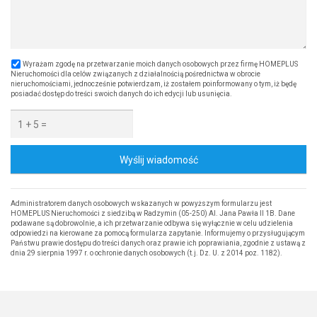
Wyrażam zgodę na przetwarzanie moich danych osobowych przez firmę HOMEPLUS
Nieruchomości dla celów związanych z działalnością pośrednictwa w obrocie
nieruchomościami, jednocześnie potwierdzam, iż zostałem poinformowany o tym, iż będę
posiadać dostęp do treści swoich danych do ich edycji lub usunięcia.
Wyślij wiadomość
Administratorem danych osobowych wskazanych w powyższym formularzu jest
HOMEPLUS Nieruchomości z siedzibą w Radzymin (05-250) Al. Jana Pawła II 1B. Dane
podawane są dobrowolnie, a ich przetwarzanie odbywa się wyłącznie w celu udzielenia
odpowiedzi na kierowane za pomocą formularza zapytanie. Informujemy o przysługującym
Państwu prawie dostępu do treści danych oraz prawie ich poprawiania, zgodnie z ustawą z
dnia 29 sierpnia 1997 r. o ochronie danych osobowych (t.j. Dz. U. z 2014 poz. 1182).