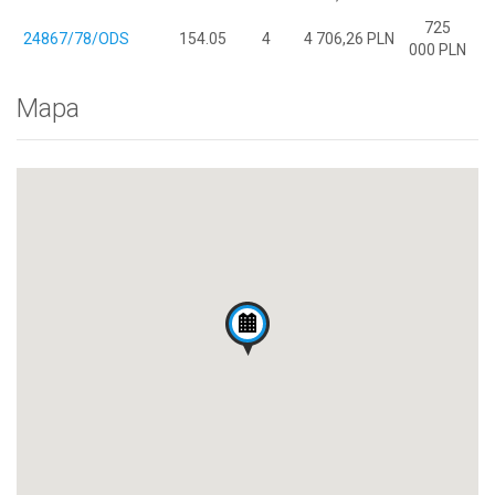
725
24867/78/ODS
154.05
4
4 706,26 PLN
000 PLN
Mapa