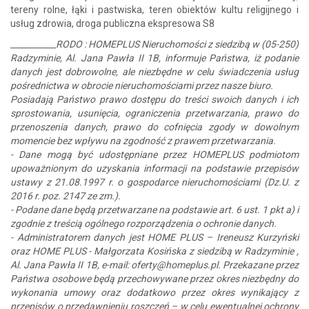
tereny rolne, łąki i pastwiska, teren obiektów kultu religijnego i
usług zdrowia, droga publiczna ekspresowa S8
___________RODO : HOMEPLUS Nieruchomości z siedzibą w (05-250)
Radzyminie, Al. Jana Pawła II 1B, informuje Państwa, iż podanie
danych jest dobrowolne, ale niezbędne w celu świadczenia usług
pośrednictwa w obrocie nieruchomościami przez nasze biuro.
Posiadają Państwo prawo dostępu do treści swoich danych i ich
sprostowania, usunięcia, ograniczenia przetwarzania, prawo do
przenoszenia danych, prawo do cofnięcia zgody w dowolnym
momencie bez wpływu na zgodność z prawem przetwarzania.
- Dane mogą być udostępniane przez HOMEPLUS podmiotom
upoważnionym do uzyskania informacji na podstawie przepisów
ustawy z 21.08.1997 r. o gospodarce nieruchomościami (Dz.U. z
2016 r. poz. 2147 ze zm.).
- Podane dane będą przetwarzane na podstawie art. 6 ust. 1 pkt a) i
zgodnie z treścią ogólnego rozporządzenia o ochronie danych.
- Administratorem danych jest HOME PLUS – Ireneusz Kurzyński
oraz HOME PLUS - Małgorzata Kosińska z siedzibą w Radzyminie ,
Al. Jana Pawła II 1B, e-mail: oferty@homeplus.pl. Przekazane przez
Państwa osobowe będą przechowywane przez okres niezbędny do
wykonania umowy oraz dodatkowo przez okres wynikający z
przepisów o przedawnieniu roszczeń – w celu ewentualnej ochrony