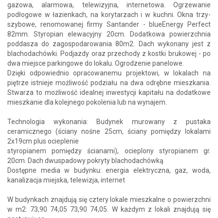
gazowa, alarmowa, telewizyjna, internetowa. Ogrzewanie
podłogowe w łazienkach, na korytarzach i w kuchni. Okna trzy-
szybowe, renomowanej firmy Santander - blueEnergy Perfect
82mm. Styropian elewacyjny 20cm. Dodatkowa powierzchnia
poddasza do zagospodarowania 80m2. Dach wykonany jest z
blachodachówki. Podjazdy oraz przechody z kostki brukowej - po
dwa miejsce parkingowe do lokalu. Ogrodzenie panelowe.
Dzięki odpowiednio opracowanemu projektowi, w lokalach na
piętrze istnieje możliwość podziału na dwa odrębne mieszkania.
Stwarza to możliwość idealnej inwestycji kapitału na dodatkowe
mieszkanie dla kolejnego pokolenia lub na wynajem.
Technologia wykonania: Budynek murowany z pustaka
ceramicznego (ściany nośne 25cm, ściany pomiędzy lokalami
2x19cm plus ocieplenie
styropianem pomiędzy ścianami), ocieplony styropianem gr.
20cm. Dach dwuspadowy pokryty blachodachówką
Dostępne media w budynku: energia elektryczna, gaz, woda,
kanalizacja miejska, telewizja, internet
W budynkach znajdują się cztery lokale mieszkalne o powierzchni
w m2: 73,90 74,05 73,90 74,05. W każdym z lokali znajdują się