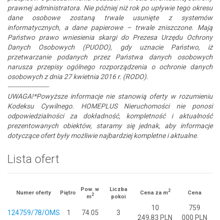
prawnej administratora. Nie później niż rok po upływie tego okresu
dane osobowe zostaną trwale usunięte z systemów
informatycznych, a dane papierowe – trwale zniszczone. Mają
Państwo prawo wniesienia skargi do Prezesa Urzędu Ochrony
Danych Osobowych (PUODO), gdy uznacie Państwo, iż
przetwarzanie podanych przez Państwa danych osobowych
narusza przepisy ogólnego rozporządzenia o ochronie danych
osobowych z dnia 27 kwietnia 2016 r. (RODO).
---------------------
UWAGA!*Powyższe informacje nie stanowią oferty w rozumieniu
Kodeksu Cywilnego. HOMEPLUS Nieruchomości nie ponosi
odpowiedzialności za dokładność, kompletność i aktualność
prezentowanych obiektów, staramy się jednak, aby informacje
dotyczące ofert były możliwie najbardziej kompletne i aktualne.
Lista ofert
Pow. w
Liczba
2
Numer oferty
Piętro
Cena za m
Cena
2
m
pokoi
10
759
124759/78/OMS
1
74.05
3
249,83 PLN
000 PLN