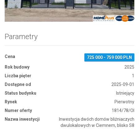
Zdjęcie 1
Parametry
Cena
725 000 - 759 000 PLN
Rok budowy
2025
Liczba pięter
1
Dostępne od
2025-09-01
Status budynku
Istniejący
Rynek
Pierwotny
Numer oferty
1814/78/OI
Nazwa inwestycji
Inwestycja dwóch domów bliźniaczych
dwulokalowych w Ciemnem, blisko S8