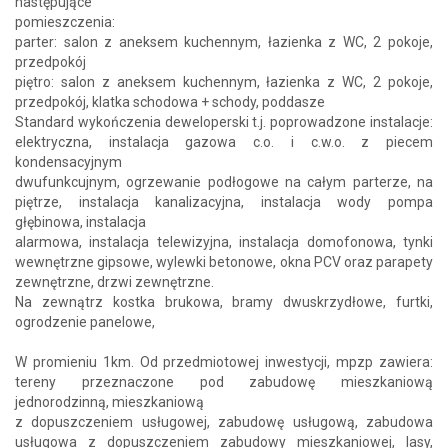
następujące
pomieszczenia:
parter: salon z aneksem kuchennym, łazienka z WC, 2 pokoje,
przedpokój
piętro: salon z aneksem kuchennym, łazienka z WC, 2 pokoje,
przedpokój, klatka schodowa + schody, poddasze
Standard wykończenia deweloperski t.j. poprowadzone instalacje:
elektryczna, instalacja gazowa c.o. i c.w.o. z piecem
kondensacyjnym
dwufunkcujnym, ogrzewanie podłogowe na całym parterze, na
piętrze, instalacja kanalizacyjna, instalacja wody pompa
głębinowa, instalacja
alarmowa, instalacja telewizyjna, instalacja domofonowa, tynki
wewnętrzne gipsowe, wylewki betonowe, okna PCV oraz parapety
zewnętrzne, drzwi zewnętrzne.
Na zewnątrz kostka brukowa, bramy dwuskrzydłowe, furtki,
ogrodzenie panelowe,
W promieniu 1km. Od przedmiotowej inwestycji, mpzp zawiera:
tereny przeznaczone pod zabudowę mieszkaniową
jednorodzinną, mieszkaniową
z dopuszczeniem usługowej, zabudowę usługową, zabudowa
usługowa z dopuszczeniem zabudowy mieszkaniowej, lasy,