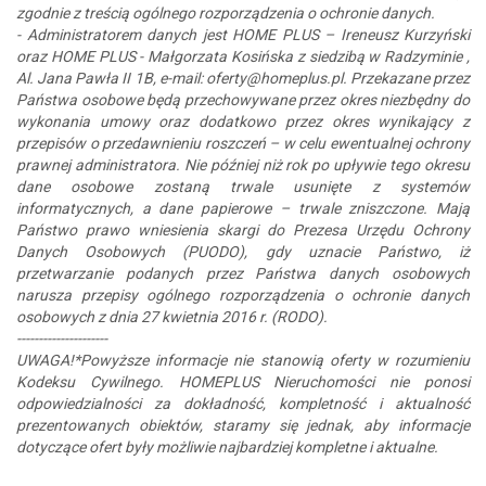
zgodnie z treścią ogólnego rozporządzenia o ochronie danych.
- Administratorem danych jest HOME PLUS – Ireneusz Kurzyński
oraz HOME PLUS - Małgorzata Kosińska z siedzibą w Radzyminie ,
Al. Jana Pawła II 1B, e-mail: oferty@homeplus.pl. Przekazane przez
Państwa osobowe będą przechowywane przez okres niezbędny do
wykonania umowy oraz dodatkowo przez okres wynikający z
przepisów o przedawnieniu roszczeń – w celu ewentualnej ochrony
prawnej administratora. Nie później niż rok po upływie tego okresu
dane osobowe zostaną trwale usunięte z systemów
informatycznych, a dane papierowe – trwale zniszczone. Mają
Państwo prawo wniesienia skargi do Prezesa Urzędu Ochrony
Danych Osobowych (PUODO), gdy uznacie Państwo, iż
przetwarzanie podanych przez Państwa danych osobowych
narusza przepisy ogólnego rozporządzenia o ochronie danych
osobowych z dnia 27 kwietnia 2016 r. (RODO).
---------------------
UWAGA!*Powyższe informacje nie stanowią oferty w rozumieniu
Kodeksu Cywilnego. HOMEPLUS Nieruchomości nie ponosi
odpowiedzialności za dokładność, kompletność i aktualność
prezentowanych obiektów, staramy się jednak, aby informacje
dotyczące ofert były możliwie najbardziej kompletne i aktualne.