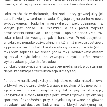
osiedla, a także prężnie rozwija się budownictwo indywidualne.
Lokal mieści się w doskonałej lokalizacji – przy głównej ulicy (al.
Jana Pawła II) w centrum miasta. Znajduje się na parterze nowo
wybudowanego budynku mieszkalnego wielorodzinnego, w
którym jest ponad 100 mieszkań, a cały parter zajmuje
powierzchnia handlowo – usługowa – łącznie ponad 2500 m2.
Lokal mieści się wewnątrz galerii handlowej. Przed budynkiem
znajduje się ponadto duży parking, na którym 2 miejsca postojowe
są przynależne do lokalu. Lokal składa się z sali sprzedaży (44,06
m2) oraz zaplecza socjalnego (22,14 m2). Dodatkowym atutem
są drzwi z tyłu lokalu na zewnątrz budynku, które można
wykorzystać np. jako strefę dostaw.
Do lokalu doprowadzone są wszystkie media: prąd, woda zimna i
ciepła, kanalizacja a także instalacja klimatyzacji.
Ponadto w najbliższej okolicy istnieją duże osiedla mieszkaniowe,
w których jest łącznie około 2 tysiące mieszkań. W bezpośrednim
sąsiedztwie budynku znajduje się także prężnie działający
Radzymiński Ośrodek Kultury i Sportu wraz z tętniącą życiem halą
sportową. Bezpośrednio przy budynku usytuowane są główne
przystanki autobusowe Radzymina, na których zatrzymują się