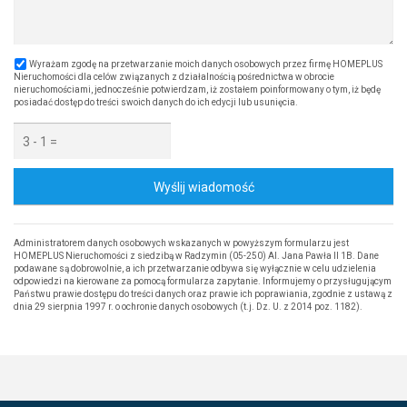
Wyrażam zgodę na przetwarzanie moich danych osobowych przez firmę HOMEPLUS
Nieruchomości dla celów związanych z działalnością pośrednictwa w obrocie
nieruchomościami, jednocześnie potwierdzam, iż zostałem poinformowany o tym, iż będę
posiadać dostęp do treści swoich danych do ich edycji lub usunięcia.
Wyślij wiadomość
Administratorem danych osobowych wskazanych w powyższym formularzu jest
HOMEPLUS Nieruchomości z siedzibą w Radzymin (05-250) Al. Jana Pawła II 1B. Dane
podawane są dobrowolnie, a ich przetwarzanie odbywa się wyłącznie w celu udzielenia
odpowiedzi na kierowane za pomocą formularza zapytanie. Informujemy o przysługującym
Państwu prawie dostępu do treści danych oraz prawie ich poprawiania, zgodnie z ustawą z
dnia 29 sierpnia 1997 r. o ochronie danych osobowych (t.j. Dz. U. z 2014 poz. 1182).