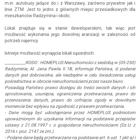
m.in. autobusy jadące do i z Warszawy, zarówno prywatne jak i
linie ZTM. Jest to jedno z głównych miejsc przesiadkowych dla
mieszkańców Radzymina i okolic.
Lokal znajduje się w stanie deweloperskim, tak więc jest
możliwość wykonania jego dowolnej aranżacji w zależności od
potrzeb najemcy.
Istnieje możliwość wynajęcia lokali sąsiednich.
___________RODO : HOMEPLUS Nieruchomości z siedzibą w (05-250)
Radzyminie, Al. Jana Pawła II 1B, informuje Państwa, iż podanie
danych jest dobrowolne, ale niezbędne w celu świadczenia usług
pośrednictwa w obrocie nieruchomościami przez nasze biuro.
Posiadają Państwo prawo dostępu do treści swoich danych i ich
sprostowania, usunięcia, ograniczenia przetwarzania, prawo do
przenoszenia danych, prawo do cofnięcia zgody w dowolnym
momencie bez wpływu na zgodność z prawem przetwarzania.
- Dane mogą być udostępniane przez HOMEPLUS podmiotom
upoważnionym do uzyskania informacji na podstawie przepisów
ustawy z 21.08.1997 r. o gospodarce nieruchomościami (Dz.U. z
2016 r. poz. 2147 ze zm.).
- Podane dane będą przetwarzane na podstawie art. 6 ust. 1 pkt a) i