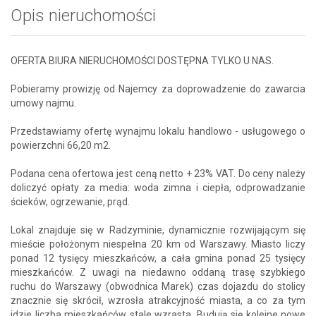
Opis nieruchomości
OFERTA BIURA NIERUCHOMOŚCI DOSTĘPNA TYLKO U NAS.
Pobieramy prowizję od Najemcy za doprowadzenie do zawarcia
umowy najmu.
Przedstawiamy ofertę wynajmu lokalu handlowo - usługowego o
powierzchni 66,20 m2.
Podana cena ofertowa jest ceną netto + 23% VAT. Do ceny należy
doliczyć opłaty za media: woda zimna i ciepła, odprowadzanie
ścieków, ogrzewanie, prąd.
Lokal znajduje się w Radzyminie, dynamicznie rozwijającym się
mieście położonym niespełna 20 km od Warszawy. Miasto liczy
ponad 12 tysięcy mieszkańców, a cała gmina ponad 25 tysięcy
mieszkańców. Z uwagi na niedawno oddaną trasę szybkiego
ruchu do Warszawy (obwodnica Marek) czas dojazdu do stolicy
znacznie się skrócił, wzrosła atrakcyjność miasta, a co za tym
idzie liczba mieszkańców stale wzrasta. Budują się kolejne nowe