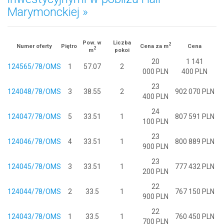
Marymonckiej »
Pow. w
Liczba
2
Numer oferty
Piętro
Cena za m
Cena
2
m
pokoi
20
1 141
124565/78/OMS
1
57.07
2
000 PLN
400 PLN
23
124048/78/OMS
3
38.55
2
902 070 PLN
400 PLN
24
124047/78/OMS
5
33.51
1
807 591 PLN
100 PLN
23
124046/78/OMS
4
33.51
1
800 889 PLN
900 PLN
23
124045/78/OMS
3
33.51
1
777 432 PLN
200 PLN
22
124044/78/OMS
2
33.5
1
767 150 PLN
900 PLN
22
124043/78/OMS
1
33.5
1
760 450 PLN
700 PLN