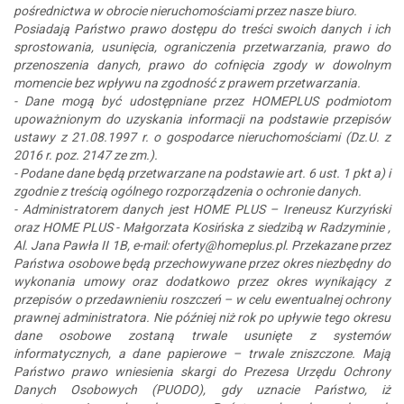
pośrednictwa w obrocie nieruchomościami przez nasze biuro.
Posiadają Państwo prawo dostępu do treści swoich danych i ich
sprostowania, usunięcia, ograniczenia przetwarzania, prawo do
przenoszenia danych, prawo do cofnięcia zgody w dowolnym
momencie bez wpływu na zgodność z prawem przetwarzania.
- Dane mogą być udostępniane przez HOMEPLUS podmiotom
upoważnionym do uzyskania informacji na podstawie przepisów
ustawy z 21.08.1997 r. o gospodarce nieruchomościami (Dz.U. z
2016 r. poz. 2147 ze zm.).
- Podane dane będą przetwarzane na podstawie art. 6 ust. 1 pkt a) i
zgodnie z treścią ogólnego rozporządzenia o ochronie danych.
- Administratorem danych jest HOME PLUS – Ireneusz Kurzyński
oraz HOME PLUS - Małgorzata Kosińska z siedzibą w Radzyminie ,
Al. Jana Pawła II 1B, e-mail: oferty@homeplus.pl. Przekazane przez
Państwa osobowe będą przechowywane przez okres niezbędny do
wykonania umowy oraz dodatkowo przez okres wynikający z
przepisów o przedawnieniu roszczeń – w celu ewentualnej ochrony
prawnej administratora. Nie później niż rok po upływie tego okresu
dane osobowe zostaną trwale usunięte z systemów
informatycznych, a dane papierowe – trwale zniszczone. Mają
Państwo prawo wniesienia skargi do Prezesa Urzędu Ochrony
Danych Osobowych (PUODO), gdy uznacie Państwo, iż