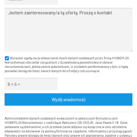
Wyrażam zgodę na przetwarzanie moich danych osobowych przez firmę HOMEPLUS
Nieruchomości dla celów związanych z działalnością pośrednictwa w obrocie
nieruchomościami, jednocześnie potwierdzam, iż zostałem poinformowany o tym, iż będę
posiadać dostęp do treści swoich danych do ich edycji lub usunięcia.
Wyślij wiadomość
Administratorem danych osobowych wskazanych w powyższym formularzu jest
HOMEPLUS Nieruchomości z siedzibą w Radzymin (05-250) Al. Jana Pawła II 1B. Dane
podawane są dobrowolnie, a ich przetwarzanie odbywa się wyłącznie w celu udzielenia
odpowiedzi na kierowane za pomocą formularza zapytanie. Informujemy o przysługującym
Państwu prawie dostępu do treści danych oraz prawie ich poprawiania, zgodnie z ustawą z