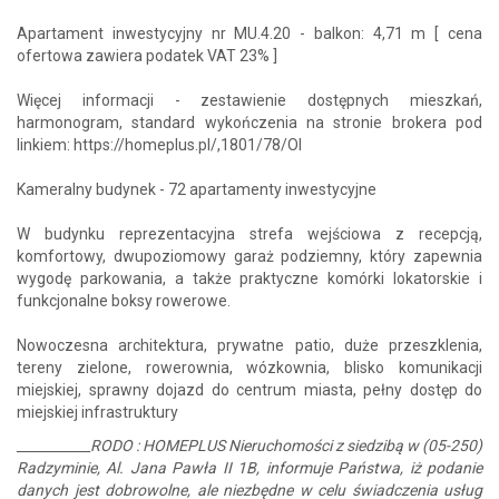
Apartament inwestycyjny nr MU.4.20 - balkon: 4,71 m [ cena
ofertowa zawiera podatek VAT 23% ]
Więcej informacji - zestawienie dostępnych mieszkań,
harmonogram, standard wykończenia na stronie brokera pod
linkiem: https://homeplus.pl/,1801/78/OI
Kameralny budynek - 72 apartamenty inwestycyjne
W budynku reprezentacyjna strefa wejściowa z recepcją,
komfortowy, dwupoziomowy garaż podziemny, który zapewnia
wygodę parkowania, a także praktyczne komórki lokatorskie i
funkcjonalne boksy rowerowe.
Nowoczesna architektura, prywatne patio, duże przeszklenia,
tereny zielone, rowerownia, wózkownia, blisko komunikacji
miejskiej, sprawny dojazd do centrum miasta, pełny dostęp do
miejskiej infrastruktury
___________RODO : HOMEPLUS Nieruchomości z siedzibą w (05-250)
Radzyminie, Al. Jana Pawła II 1B, informuje Państwa, iż podanie
danych jest dobrowolne, ale niezbędne w celu świadczenia usług