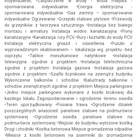
indywidualnie, •Zaopatrzenie w wodę - woda miejska -
opomiarowana indywidualnie •Energia elektryczna -
opomiarowana indywidualnie •Gaz ziemny – opomiarowanie
indywidualne Ogrzewanie •Grzejniki stalowe płytowe •Przewody
do grzejników z tworzywa sztucznego •Instalacja bez białego
montażu i armatury. Instalacja wodno kanalizacyjna •Piony
kanalizacyjne •Kanalizacja: rury PCV •Rury i kształtki do wody PCV
Instalacja elektryczna gniazd i oświetlenia •Puszki z
wyprowadzonym okablowaniem – lokalizacja wg. projektu -bez
osprzętu •Tablice mieszkaniowe natynkowe •Instalacja
telewizyjna -zgodnie z projektem •Instalacja teletechniczna
zgodnie z projektem Instalacja gazowa •Instalacja gazowa
zgodnie z projektem •Szafki licznikowe na zewnątrz budynku
Wykończenie balkonów i schodów •Balustrady balkonów i
schodów zewnętrznych zgodnie z projektem Miejsca parkingowe
•Jedno miejsce parkingowe wykonane z kostki brukowej dla
każdego lokalu Zagospodarowanie i ogrodzenie terenu osiedla
•Teren uporządkowany •Posiana trawa •Ogrodzenie działek
poszczególnych właścicieli: panelowe stalowe na podmurówce
systemowej •Ogrodzenie osiedla: panelowe stalowe na
podmurówce systemowej •Wejście do budynku wyłożone kostką
Drogi i chodniki •Kostka betonowa Miejsce gromadzenia odpadów
•Miejsce z kostki betonowej na pojemniki do gromadzenia