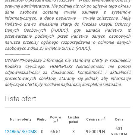
prawnej administratora. Nie później niż rok po upływie tego okresu
dane osobowe zostaną trwale usunięte z systemów
informatycznych, a dane papierowe – trwale zniszczone. Mają
Państwo prawo wniesienia skargi do Prezesa Urzędu Ochrony
Danych Osobowych (PUODO), gdy uznacie Państwo, iż
przetwarzanie podanych przez Państwa danych osobowych
narusza przepisy ogólnego rozporządzenia o ochronie danych
osobowych z dnia 27 kwietnia 2016 r. (RODO).
---------------------
UWAGA!*Powyższe informacje nie stanowią oferty w rozumieniu
Kodeksu Cywilnego. HOMEPLUS Nieruchomości nie ponosi
odpowiedzialności za dokładność, kompletność i aktualność
prezentowanych obiektów, staramy się jednak, aby informacje
dotyczące ofert były możliwie najbardziej kompletne i aktualne.
Lista ofert
Pow. w
Liczba
2
Numer oferty
Piętro
Cena za m
Cena
2
m
pokoi
631
124855/78/OMS
0
66.51
3
9 500 PLN
845 PLN