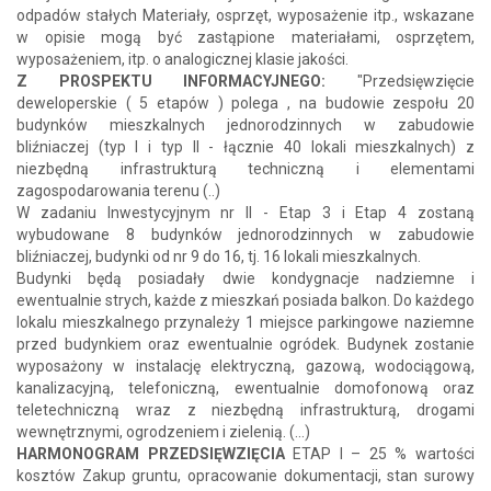
odpadów stałych Materiały, osprzęt, wyposażenie itp., wskazane
w opisie mogą być zastąpione materiałami, osprzętem,
wyposażeniem, itp. o analogicznej klasie jakości.
Z PROSPEKTU INFORMACYJNEGO:
"Przedsięwzięcie
deweloperskie ( 5 etapów ) polega , na budowie zespołu 20
budynków mieszkalnych jednorodzinnych w zabudowie
bliźniaczej (typ I i typ II - łącznie 40 lokali mieszkalnych) z
niezbędną infrastrukturą techniczną i elementami
zagospodarowania terenu (..)
W zadaniu Inwestycyjnym nr II - Etap 3 i Etap 4 zostaną
wybudowane 8 budynków jednorodzinnych w zabudowie
bliźniaczej, budynki od nr 9 do 16, tj. 16 lokali mieszkalnych.
Budynki będą posiadały dwie kondygnacje nadziemne i
ewentualnie strych, każde z mieszkań posiada balkon. Do każdego
lokalu mieszkalnego przynależy 1 miejsce parkingowe naziemne
przed budynkiem oraz ewentualnie ogródek. Budynek zostanie
wyposażony w instalację elektryczną, gazową, wodociągową,
kanalizacyjną, telefoniczną, ewentualnie domofonową oraz
teletechniczną wraz z niezbędną infrastrukturą, drogami
wewnętrznymi, ogrodzeniem i zielenią. (...)
HARMONOGRAM PRZEDSIĘWZIĘCIA
ETAP I – 25 % wartości
kosztów Zakup gruntu, opracowanie dokumentacji, stan surowy