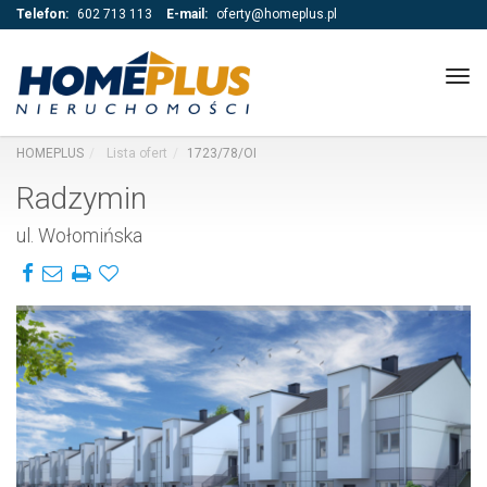
Telefon:
602 713 113
E-mail:
oferty@homeplus.pl
Tog
navi
HOMEPLUS
Lista ofert
1723/78/OI
Radzymin
ul. Wołomińska