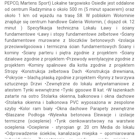
PEPCO, Martens Sport) Lokalne targowisko Osiedle jest oddalone
od centrum Radzymina o około 500 m (5 minut spacerem) oraz
około 1 km od wjazdu na trasę S8. W pobliskim Wołominie
znajduje się centrum handlowe Galeria Wołomin, ( dojazd ok. 12
minut ) Specyfikacja techniczna Lokalu Ławy i ściany
fundamentowe •Ławy i stopy fundamentowe żelbetowe •Ściany
fundamentowe murowane z bloczków betonowych •Izolacja
przeciwwilgociowa i termiczna ścian fundamentowych Ściany i
kominy •Ściany parteru i piętra zgodnie z projektem •Ściany
działowe zgodnie z projektem •Przewody wentylacyjne zgodnie z
projektem •Kominy spalinowe dla kotła zgodnie z projektem
Stropy •Konstrukcja żelbetowa Dach •Konstrukcja drewniana,
•Pokrycie – blachą płaską zgodnie z projektem •Rynny z tworzywa
sztucznego Drzwi •Zewnętrzne do lokalu antywłamaniowe z
atestem Tynki wewnętrzne •Tynki gipsowe III kat. •W łazienkach
zatarte na ostro Stolarka okienna, balkonowa i okna dachowe
•Stolarka okienna i balkonowa PVC wyposażona w zespolone
szyby •Kolor ram biały •Okna dachowe Parapety zewnętrzne
•Blaszane Podłoga •Wylewka betonowa Elewacje i izolacje
termiczne (ocieplenie) •Tynk cienkowarstwowy na warstwie
ocieplenia •Ocieplenie - styropian gr. 20 cm Media do lokalu
•Odprowadzenie ścieków, kanalizacja miejska – opomiarowana