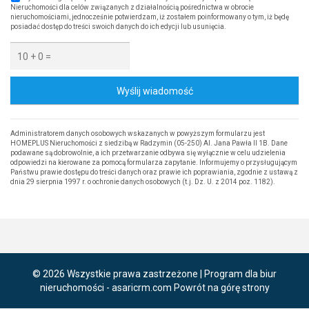
Nieruchomości dla celów związanych z działalnością pośrednictwa w obrocie
nieruchomościami, jednocześnie potwierdzam, iż zostałem poinformowany o tym, iż będę
posiadać dostęp do treści swoich danych do ich edycji lub usunięcia.
Wyślij wiadomość
Administratorem danych osobowych wskazanych w powyższym formularzu jest
HOMEPLUS Nieruchomości z siedzibą w Radzymin (05-250) Al. Jana Pawła II 1B. Dane
podawane są dobrowolnie, a ich przetwarzanie odbywa się wyłącznie w celu udzielenia
odpowiedzi na kierowane za pomocą formularza zapytanie. Informujemy o przysługującym
Państwu prawie dostępu do treści danych oraz prawie ich poprawiania, zgodnie z ustawą z
dnia 29 sierpnia 1997 r. o ochronie danych osobowych (t.j. Dz. U. z 2014 poz. 1182).
© 2026 Wszystkie prawa zastrzeżone | Program dla biur
nieruchomości -
asaricrm.com
Powrót na górę strony