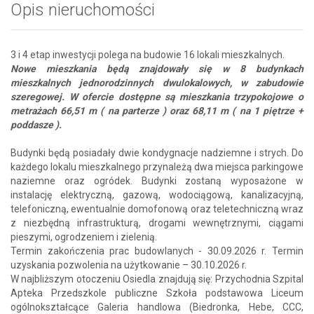
Opis nieruchomości
3 i 4 etap inwestycji polega na budowie 16 lokali mieszkalnych.
Nowe mieszkania będą znajdowały się w 8 budynkach
mieszkalnych jednorodzinnych dwulokalowych, w zabudowie
szeregowej. W ofercie dostępne są mieszkania trzypokojowe o
metrażach 66,51 m ( na parterze ) oraz 68,11 m ( na 1 piętrze +
poddasze ).
Budynki będą posiadały dwie kondygnacje nadziemne i strych. Do
każdego lokalu mieszkalnego przynależą dwa miejsca parkingowe
naziemne oraz ogródek. Budynki zostaną wyposażone w
instalację elektryczną, gazową, wodociągową, kanalizacyjną,
telefoniczną, ewentualnie domofonową oraz teletechniczną wraz
z niezbędną infrastrukturą, drogami wewnętrznymi, ciągami
pieszymi, ogrodzeniem i zielenią.
Termin zakończenia prac budowlanych - 30.09.2026 r. Termin
uzyskania pozwolenia na użytkowanie – 30.10.2026 r.
W najbliższym otoczeniu Osiedla znajdują się: Przychodnia Szpital
Apteka Przedszkole publiczne Szkoła podstawowa Liceum
ogólnokształcące Galeria handlowa (Biedronka, Hebe, CCC,