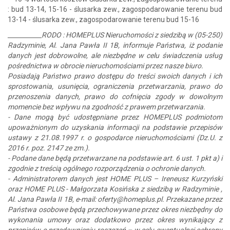
: bud 13-14, 15-16 - ślusarka zew., zagospodarowanie terenu bud
13-14 - ślusarka zew., zagospodarowanie terenu bud 15-16
___________RODO : HOMEPLUS Nieruchomości z siedzibą w (05-250)
Radzyminie, Al. Jana Pawła II 1B, informuje Państwa, iż podanie
danych jest dobrowolne, ale niezbędne w celu świadczenia usług
pośrednictwa w obrocie nieruchomościami przez nasze biuro.
Posiadają Państwo prawo dostępu do treści swoich danych i ich
sprostowania, usunięcia, ograniczenia przetwarzania, prawo do
przenoszenia danych, prawo do cofnięcia zgody w dowolnym
momencie bez wpływu na zgodność z prawem przetwarzania.
- Dane mogą być udostępniane przez HOMEPLUS podmiotom
upoważnionym do uzyskania informacji na podstawie przepisów
ustawy z 21.08.1997 r. o gospodarce nieruchomościami (Dz.U. z
2016 r. poz. 2147 ze zm.).
- Podane dane będą przetwarzane na podstawie art. 6 ust. 1 pkt a) i
zgodnie z treścią ogólnego rozporządzenia o ochronie danych.
- Administratorem danych jest HOME PLUS – Ireneusz Kurzyński
oraz HOME PLUS - Małgorzata Kosińska z siedzibą w Radzyminie ,
Al. Jana Pawła II 1B, e-mail: oferty@homeplus.pl. Przekazane przez
Państwa osobowe będą przechowywane przez okres niezbędny do
wykonania umowy oraz dodatkowo przez okres wynikający z
przepisów o przedawnieniu roszczeń – w celu ewentualnej ochrony