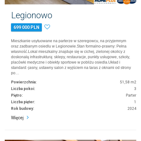
Legionowo
699 000 PLN
Mieszkanie usytuowane na parterze w szeregowcu, na przyjemnym
oraz zadbanym osiedlu w Legionowie.Stan formalno-prawny: Pełna
własność.Lokal mieszkalny znajduje się w cichej, zielonej okolicy z
doskonałą infrastrukturą: sklepy, restauracje, punkty usługowe, szkoły,
placówki medyczne i obiekty sportowe w pobliżu osiedla.Układ i
standard:-jasny, ustawny salon z wyjściem na taras z oknami od strony
po…
Powierzchnia:
51,58 m2
Liczba pokoi:
3
Piętro:
Parter
Liczba pięter:
1
Rok budowy:
2024
Więcej