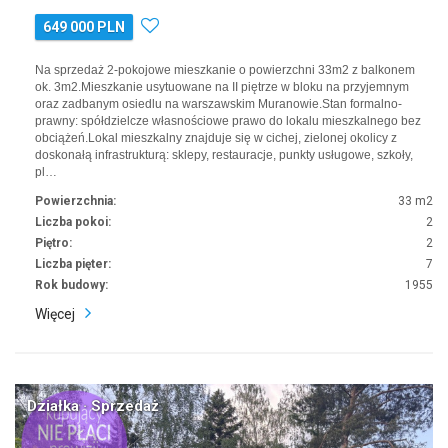
649 000 PLN
Na sprzedaż 2-pokojowe mieszkanie o powierzchni 33m2 z balkonem
ok. 3m2.Mieszkanie usytuowane na II piętrze w bloku na przyjemnym
oraz zadbanym osiedlu na warszawskim Muranowie.Stan formalno-
prawny: spółdzielcze własnościowe prawo do lokalu mieszkalnego bez
obciążeń.Lokal mieszkalny znajduje się w cichej, zielonej okolicy z
doskonałą infrastrukturą: sklepy, restauracje, punkty usługowe, szkoły,
pl…
Powierzchnia:
33 m2
Liczba pokoi:
2
Piętro:
2
Liczba pięter:
7
Rok budowy:
1955
Więcej
Działka · Sprzedaż