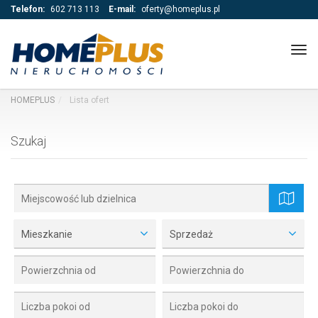
Telefon:
602 713 113
E-mail:
oferty@homeplus.pl
Tog
navi
HOMEPLUS
Lista ofert
Szukaj
mapa
Mieszkanie
Sprzedaż