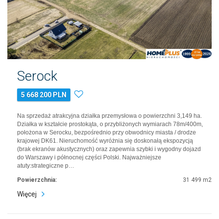
Serock
5 668 200 PLN
Na sprzedaż atrakcyjna działka przemysłowa o powierzchni 3,149 ha.
Działka w kształcie prostokąta, o przybliżonych wymiarach 78m/400m,
położona w Serocku, bezpośrednio przy obwodnicy miasta / drodze
krajowej DK61. Nieruchomość wyróżnia się doskonałą ekspozycją
(brak ekranów akustycznych) oraz zapewnia szybki i wygodny dojazd
do Warszawy i północnej części Polski. Najważniejsze
atuty:strategiczne p…
Powierzchnia:
31 499 m2
Więcej