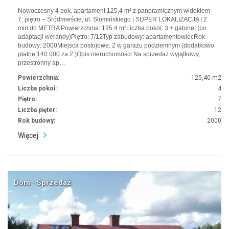
Nowoczesny 4 pok. apartament 125,4 m² z panoramicznym widokiem –
7. piętro – Śródmieście, ul. Słomińskiego | SUPER LOKALIZACJA | 2
min do METRA Powierzchnia: 125,4 m²Liczba pokoi: 3 + gabinet (po
adaptacji werandy)Piętro: 7/12Typ zabudowy: apartamentowiecRok
budowy: 2000Miejsca postojowe: 2 w garażu podziemnym (dodatkowo
płatne 140 000 za 2 )Opis nieruchomości Na sprzedaż wyjątkowy,
przestronny ap…
Powierzchnia:
125,40 m2
Liczba pokoi:
4
Piętro:
7
Liczba pięter:
12
Rok budowy:
2000
Więcej
Dom · Sprzedaż