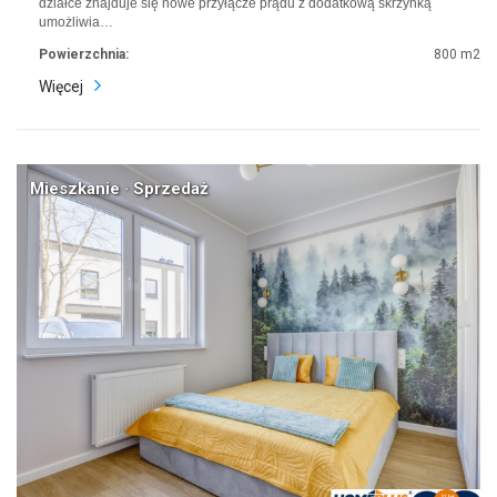
działce znajduje się nowe przyłącze prądu z dodatkową skrzynką
umożliwia…
Powierzchnia:
800 m2
Więcej
Mieszkanie · Sprzedaż