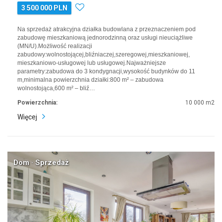
3 500 000 PLN
Na sprzedaż atrakcyjna działka budowlana z przeznaczeniem pod
zabudowę mieszkaniową jednorodzinną oraz usługi nieuciążliwe
(MN/U).Możliwość realizacji
zabudowy:wolnostojącej,bliźniaczej,szeregowej,mieszkaniowej,
mieszkaniowo-usługowej lub usługowej.Najważniejsze
parametry:zabudowa do 3 kondygnacji,wysokość budynków do 11
m,minimalna powierzchnia działki:800 m² – zabudowa
wolnostojąca,600 m² – bliź…
Powierzchnia:
10 000 m2
Więcej
Dom · Sprzedaż