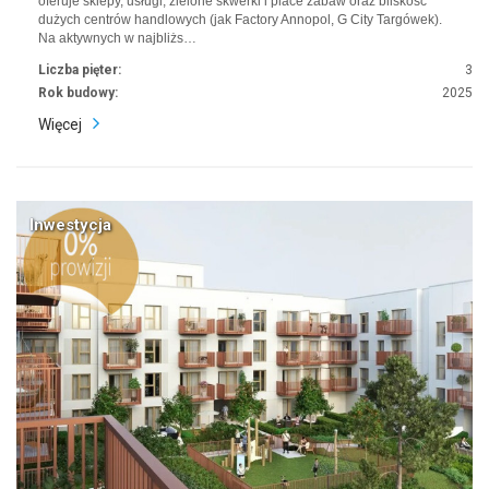
oferuje sklepy, usługi, zielone skwerki i place zabaw oraz bliskość
dużych centrów handlowych (jak Factory Annopol, G City Targówek).
Na aktywnych w najbliżs…
Liczba pięter:
3
Rok budowy:
2025
Więcej
Inwestycja