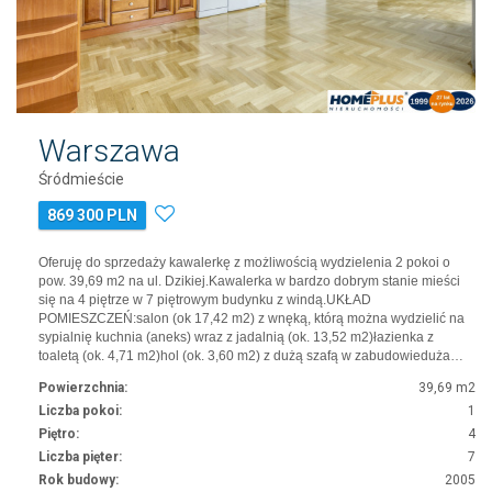
Warszawa
Śródmieście
869 300 PLN
Oferuję do sprzedaży kawalerkę z możliwością wydzielenia 2 pokoi o
pow. 39,69 m2 na ul. Dzikiej.Kawalerka w bardzo dobrym stanie mieści
się na 4 piętrze w 7 piętrowym budynku z windą.UKŁAD
POMIESZCZEŃ:salon (ok 17,42 m2) z wnęką, którą można wydzielić na
sypialnię kuchnia (aneks) wraz z jadalnią (ok. 13,52 m2)łazienka z
toaletą (ok. 4,71 m2)hol (ok. 3,60 m2) z dużą szafą w zabudowieduża…
Powierzchnia:
39,69 m2
Liczba pokoi:
1
Piętro:
4
Liczba pięter:
7
Rok budowy:
2005