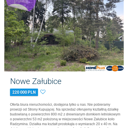
Nowe Załubice
220 000 PLN
Oferta biura nieruchomości, dostępna tylko u nas. Nie pobieramy
prowizji od Strony Kupującej. Na sprzedaż oferujemy kształtną działkę
budowlaną o powierzchni 800 m2 z drewnianym domkiem letniskowym
o powierzchni 53 m2 położoną w miejscowości Nowe Załubice koło
Radzymina. Działka ma kształt prostokąta o wymiarach 20 x 40 m. Na