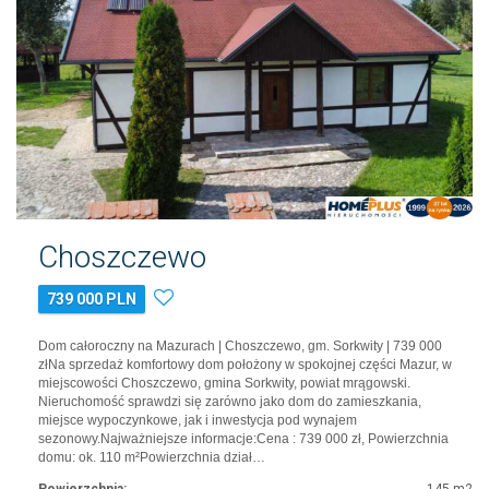
Choszczewo
739 000 PLN
Dom całoroczny na Mazurach | Choszczewo, gm. Sorkwity | 739 000
złNa sprzedaż komfortowy dom położony w spokojnej części Mazur, w
miejscowości Choszczewo, gmina Sorkwity, powiat mrągowski.
Nieruchomość sprawdzi się zarówno jako dom do zamieszkania,
miejsce wypoczynkowe, jak i inwestycja pod wynajem
sezonowy.Najważniejsze informacje:Cena : 739 000 zł, Powierzchnia
domu: ok. 110 m²Powierzchnia dział…
Powierzchnia:
145 m2