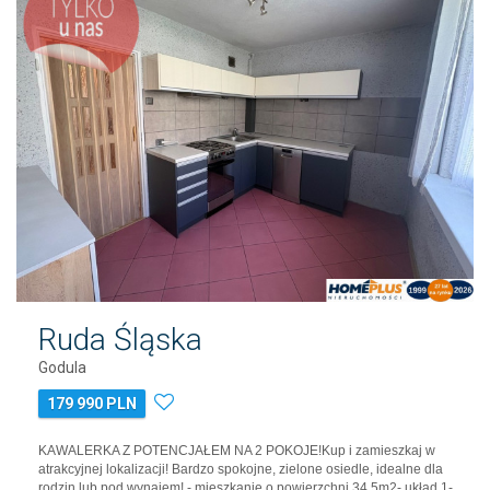
Ruda Śląska
Godula
179 990 PLN
KAWALERKA Z POTENCJAŁEM NA 2 POKOJE!Kup i zamieszkaj w
atrakcyjnej lokalizacji! Bardzo spokojne, zielone osiedle, idealne dla
rodzin lub pod wynajem! - mieszkanie o powierzchni 34,5m2- układ 1-