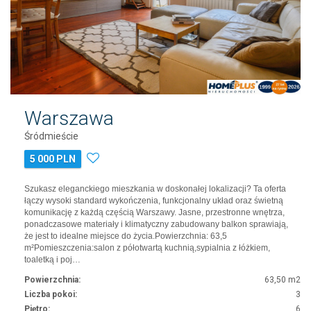
Warszawa
Śródmieście
5 000 PLN
Szukasz eleganckiego mieszkania w doskonałej lokalizacji? Ta oferta
łączy wysoki standard wykończenia, funkcjonalny układ oraz świetną
komunikację z każdą częścią Warszawy. Jasne, przestronne wnętrza,
ponadczasowe materiały i klimatyczny zabudowany balkon sprawiają,
że jest to idealne miejsce do życia.Powierzchnia: 63,5
m²Pomieszczenia:salon z półotwartą kuchnią,sypialnia z łóżkiem,
toaletką i poj…
Powierzchnia:
63,50 m2
Liczba pokoi:
3
Piętro:
6