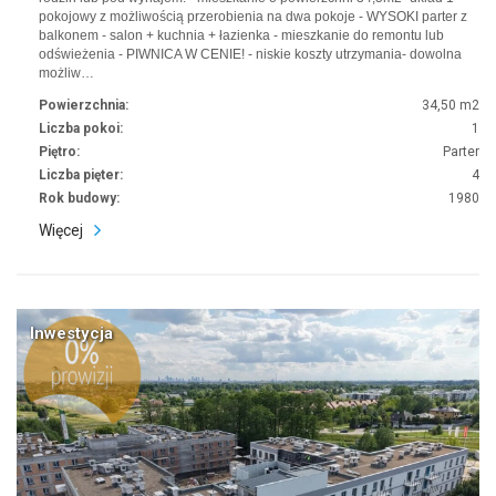
pokojowy z możliwością przerobienia na dwa pokoje - WYSOKI parter z
balkonem - salon + kuchnia + łazienka - mieszkanie do remontu lub
odświeżenia - PIWNICA W CENIE! - niskie koszty utrzymania- dowolna
możliw…
Powierzchnia:
34,50 m2
Liczba pokoi:
1
Piętro:
Parter
Liczba pięter:
4
Rok budowy:
1980
Więcej
Inwestycja