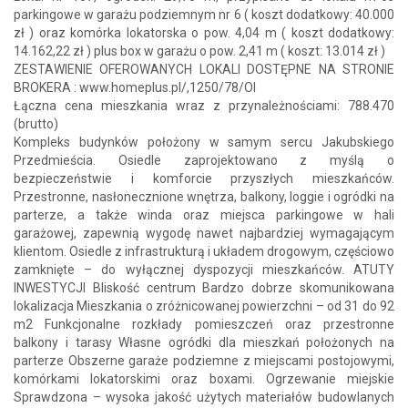
parkingowe w garażu podziemnym nr 6 ( koszt dodatkowy: 40.000
zł ) oraz komórka lokatorska o pow. 4,04 m ( koszt dodatkowy:
14.162,22 zł ) plus box w garażu o pow. 2,41 m ( koszt: 13.014 zł )
ZESTAWIENIE OFEROWANYCH LOKALI DOSTĘPNE NA STRONIE
BROKERA : www.homeplus.pl/,1250/78/OI
Łączna cena mieszkania wraz z przynależnościami: 788.470
(brutto)
Kompleks budynków położony w samym sercu Jakubskiego
Przedmieścia. Osiedle zaprojektowano z myślą o
bezpieczeństwie i komforcie przyszłych mieszkańców.
Przestronne, nasłonecznione wnętrza, balkony, loggie i ogródki na
parterze, a także winda oraz miejsca parkingowe w hali
garażowej, zapewnią wygodę nawet najbardziej wymagającym
klientom. Osiedle z infrastrukturą i układem drogowym, częściowo
zamknięte – do wyłącznej dyspozycji mieszkańców. ATUTY
INWESTYCJI Bliskość centrum Bardzo dobrze skomunikowana
lokalizacja Mieszkania o zróżnicowanej powierzchni – od 31 do 92
m2 Funkcjonalne rozkłady pomieszczeń oraz przestronne
balkony i tarasy Własne ogródki dla mieszkań położonych na
parterze Obszerne garaże podziemne z miejscami postojowymi,
komórkami lokatorskimi oraz boxami. Ogrzewanie miejskie
Sprawdzona – wysoka jakość użytych materiałów budowlanych