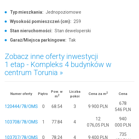
Typ mieszkania:
Jednopoziomowe
Wysokość pomieszczeń (cm):
259
Stan nieruchomości:
Stan deweloperski
Garaż/Miejsca parkingowe:
Tak
Zobacz inne oferty inwestycji
1 etap - Kompleks 4 budynków w
centrum Torunia »
Pow. w
Liczba
2
Numer oferty
Piętro
Cena za m
Cena
2
m
pokoi
678
120444/78/OMS
0
68.54
3
9 900 PLN
546 PLN
12
940
103708/78/OMS
1
77.84
4
076,05 PLN
000 PLN
735
103707/78/OMS
0
78.24
4
9 400 PLN