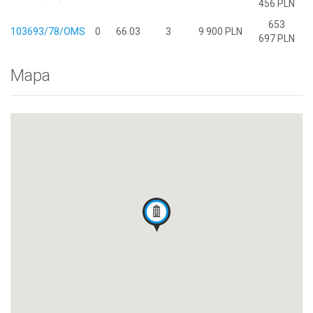
456 PLN
653
103693/78/OMS
0
66.03
3
9 900 PLN
697 PLN
Mapa