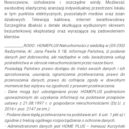
Nowoczesne, cichobieżne i oszczędne windy Możliwość
swobodnej elastycznej aranżacji indywidualnej przestrzeni lokalu
w tym punktów elektrycznych, pozostałych mediów oraz ścian
działowych. Telewizja kablowa, internet światłowodowy
Szczególna dbałość o detale skutkująca wydłużonym okresem
bezusterkowej eksploatacji oraz wyrażająca się zadowoleniem
klientów
___________RODO : HOMEPLUS Nieruchomości z siedzibą w (05-250)
Radzyminie, Al. Jana Pawła II 1B, informuje Państwa, iż podanie
danych jest dobrowolne, ale niezbędne w celu świadczenia usług
pośrednictwa w obrocie nieruchomościami przez nasze biuro.
Posiadają Państwo prawo dostępu do treści swoich danych i ich
sprostowania, usunięcia, ograniczenia przetwarzania, prawo do
przenoszenia danych, prawo do cofnięcia zgody w dowolnym
momencie bez wpływu na zgodność z prawem przetwarzania.
- Dane mogą być udostępniane przez HOMEPLUS podmiotom
upoważnionym do uzyskania informacji na podstawie przepisów
ustawy z 21.08.1997 r. o gospodarce nieruchomościami (Dz.U. z
2016 r. poz. 2147 ze zm.).
- Podane dane będą przetwarzane na podstawie art. 6 ust. 1 pkt a) i
zgodnie z treścią ogólnego rozporządzenia o ochronie danych.
- Administratorem danych jest HOME PLUS – Ireneusz Kurzyński