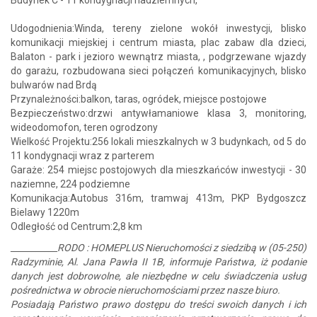
Budynek C - 11 kondygnacji nadziemnych,
Udogodnienia:Winda, tereny zielone wokół inwestycji, blisko
komunikacji miejskiej i centrum miasta, plac zabaw dla dzieci,
Balaton - park i jezioro wewnątrz miasta, , podgrzewane wjazdy
do garażu, rozbudowana sieci połączeń komunikacyjnych, blisko
bulwarów nad Brdą
Przynależności:balkon, taras, ogródek, miejsce postojowe
Bezpieczeństwo:drzwi antywłamaniowe klasa 3, monitoring,
wideodomofon, teren ogrodzony
Wielkość Projektu:256 lokali mieszkalnych w 3 budynkach, od 5 do
11 kondygnacji wraz z parterem
Garaże: 254 miejsc postojowych dla mieszkańców inwestycji - 30
naziemne, 224 podziemne
Komunikacja:Autobus 316m, tramwaj 413m, PKP Bydgoszcz
Bielawy 1220m
Odległość od Centrum:2,8 km
___________RODO : HOMEPLUS Nieruchomości z siedzibą w (05-250)
Radzyminie, Al. Jana Pawła II 1B, informuje Państwa, iż podanie
danych jest dobrowolne, ale niezbędne w celu świadczenia usług
pośrednictwa w obrocie nieruchomościami przez nasze biuro.
Posiadają Państwo prawo dostępu do treści swoich danych i ich