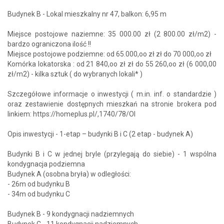
Budynek B - Lokal mieszkalny nr 47, balkon: 6,95 m
Miejsce postojowe naziemne: 35 000.00 zł (2 800.00 zł/m2) -
bardzo ograniczona ilość !!
Miejsce postojowe podziemne: od 65.000,oo zł zł do 70 000,oo zł
Komórka lokatorska : od 21 840,oo zł zł do 55 260,oo zł (6 000,00
zł/m2) - kilka sztuk ( do wybranych lokali* )
Szczegółowe informacje o inwestycji ( m.in. inf. o standardzie )
oraz zestawienie dostępnych mieszkań na stronie brokera pod
linkiem: https://homeplus.pl/,1740/78/OI
Opis inwestycji - 1-etap – budynki B i C (2 etap - budynek A)
Budynki B i C w jednej bryle (przylegają do siebie) - 1 wspólna
kondygnacja podziemna
Budynek A (osobna bryła) w odległości:
- 26m od budynku B
- 34m od budynku C
Budynek B - 9 kondygnacji nadziemnych