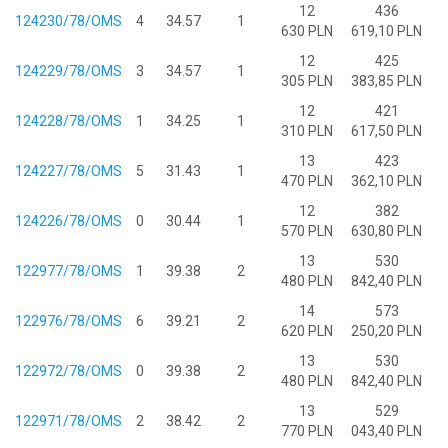
12
436
124230/78/OMS
4
34.57
1
630 PLN
619,10 PLN
12
425
124229/78/OMS
3
34.57
1
305 PLN
383,85 PLN
12
421
124228/78/OMS
1
34.25
1
310 PLN
617,50 PLN
13
423
124227/78/OMS
5
31.43
1
470 PLN
362,10 PLN
12
382
124226/78/OMS
0
30.44
1
570 PLN
630,80 PLN
13
530
122977/78/OMS
1
39.38
2
480 PLN
842,40 PLN
14
573
122976/78/OMS
6
39.21
2
620 PLN
250,20 PLN
13
530
122972/78/OMS
0
39.38
2
480 PLN
842,40 PLN
13
529
122971/78/OMS
2
38.42
2
770 PLN
043,40 PLN