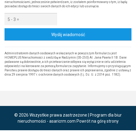
nieruchomościami, jednocześnie potwierdzam, iż zostałem poinformowany o tym, iż będę
posiadać dostęp do treści swoich danych do ich edycji lub usunięcia.
Wyślij wiadomość
Administratorem danych osobowych wskazanych w powyższym formularzu jest
HOMEPLUS Nieruchomości z siedzibą w Radzymin (05-250) Al. Jana Pawła II 1B. Dane
podawane są dobrowolnie, a ich przetwarzanie odbywa się wyłącznie w celu udzielenia
odpowiedzi na kierowane za pomocą formularza zapytanie. Informujemy o przysługującym
Państwu prawie dostępu do treści danych oraz prawie ich poprawiania, zgodnie z ustawą z
dnia 29 sierpnia 1997 r. o ochronie danych osobowych (t.j. Dz. U. z 2014 poz. 1182).
© 2026 Wszystkie prawa zastrzeżone | Program dla biur
nieruchomości -
asaricrm.com
Powrót na górę strony
Ta strona używa plików cookies. Kontynuując przeglądanie naszej