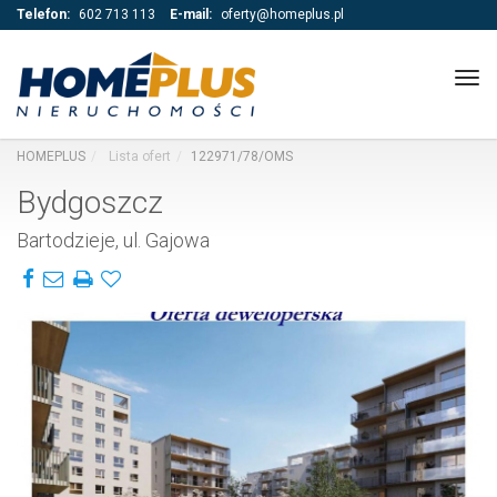
Telefon:
602 713 113
E-mail:
oferty@homeplus.pl
Tog
navi
HOMEPLUS
Lista ofert
122971/78/OMS
Bydgoszcz
Bartodzieje, ul. Gajowa