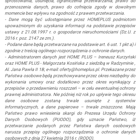
sprostowania, usunięcia, ograniczenia przetwarzania, prawo do
przenoszenia danych, prawo do cofnięcia zgody w dowolnym
momencie bez wpływu na zgodność z prawem przetwarzania.
- Dane mogą być udostępniane przez HOMEPLUS podmiotom
upoważnionym do uzyskania informacji na podstawie przepisów
ustawy z 21.08.1997 r. o gospodarce nieruchomościami (Dz.U. z
2016 r. poz. 2147 ze zm.).
- Podane dane będą przetwarzane na podstawie art. 6 ust. 1 pkt a) i
zgodnie z treścią ogólnego rozporządzenia o ochronie danych.
- Administratorem danych jest HOME PLUS – Ireneusz Kurzyński
oraz HOME PLUS - Małgorzata Kosińska z siedzibą w Radzyminie ,
Al. Jana Pawła II 1B, e-mail: oferty@homeplus.pl. Przekazane przez
Państwa osobowe będą przechowywane przez okres niezbędny do
wykonania umowy oraz dodatkowo przez okres wynikający z
przepisów o przedawnieniu roszczeń – w celu ewentualnej ochrony
prawnej administratora. Nie później niż rok po upływie tego okresu
dane osobowe zostaną trwale usunięte z systemów
informatycznych, a dane papierowe – trwale zniszczone. Mają
Państwo prawo wniesienia skargi do Prezesa Urzędu Ochrony
Danych Osobowych (PUODO), gdy uznacie Państwo, iż
przetwarzanie podanych przez Państwa danych osobowych
narusza przepisy ogólnego rozporządzenia o ochronie danych
osobowych z dnia 27 kwietnia 2016 r. (RODO).