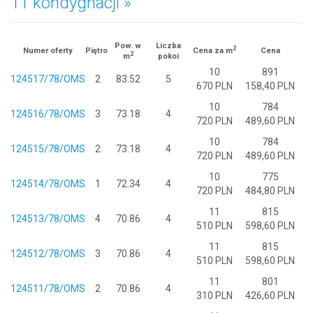
11 kondygnacji »
Pow. w
Liczba
2
Numer oferty
Piętro
Cena za m
Cena
2
m
pokoi
10
891
124517/78/OMS
2
83.52
5
670 PLN
158,40 PLN
10
784
124516/78/OMS
3
73.18
4
720 PLN
489,60 PLN
10
784
124515/78/OMS
2
73.18
4
720 PLN
489,60 PLN
10
775
124514/78/OMS
1
72.34
4
720 PLN
484,80 PLN
11
815
124513/78/OMS
4
70.86
4
510 PLN
598,60 PLN
11
815
124512/78/OMS
3
70.86
4
510 PLN
598,60 PLN
11
801
124511/78/OMS
2
70.86
4
310 PLN
426,60 PLN